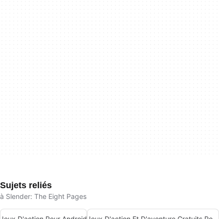
Sujets reliés
à Slender: The Eight Pages
Jeux D'action Pour Android
Jeux D'action Et D'aventure Gratuits Pour Android