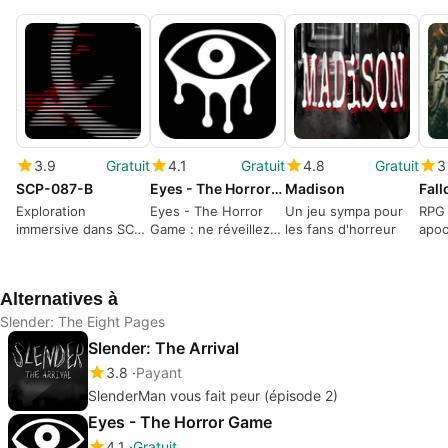
3.9
Gratuit
4.1
Gratuit
4.8
Gratuit
3
SCP-087-B
Eyes - The Horror Game
Madison
Fall
Exploration
Eyes - The Horror
Un jeu sympa pour
RPG 
immersive dans SCP-
Game : ne réveillez
les fans d'horreur
apoc
087-B
pas les fantômes !
tour
Alternatives à
Slender: The Eight Pages
Slender: The Arrival
3.8
Payant
SlenderMan vous fait peur (épisode 2)
Eyes - The Horror Game
4.1
Gratuit